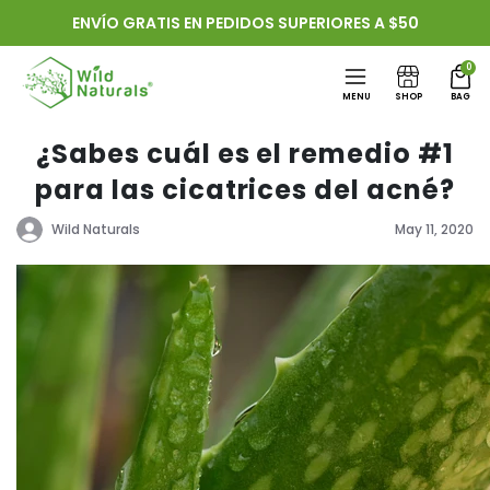
Ir
ENVÍO GRATIS EN PEDIDOS SUPERIORES A $50
directamente
al contenido
0
MENU
SHOP
BAG
¿Sabes cuál es el remedio #1
para las cicatrices del acné?
Wild Naturals
May 11, 2020