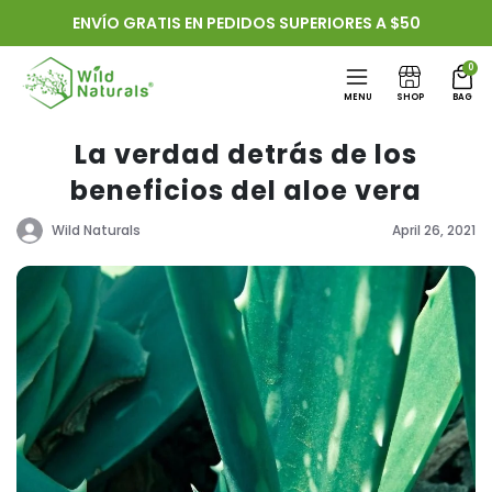
Ir
ENVÍO GRATIS EN PEDIDOS SUPERIORES A $50
directamente
al contenido
0
MENU
SHOP
BAG
La verdad detrás de los
beneficios del aloe vera
Wild Naturals
April 26, 2021