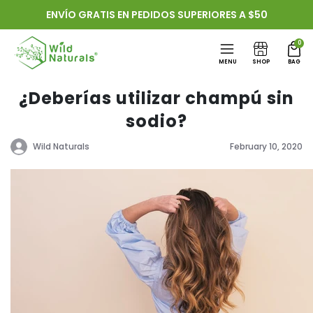
Ir
ENVÍO GRATIS EN PEDIDOS SUPERIORES A $50
directamente
al contenido
0
MENU
SHOP
BAG
¿Deberías utilizar champú sin
sodio?
Wild Naturals
February 10, 2020