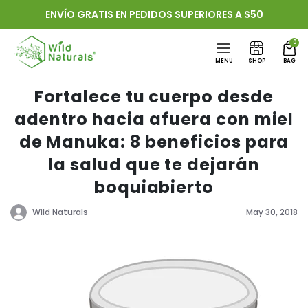
Ir
ENVÍO GRATIS EN PEDIDOS SUPERIORES A $50
directamente
al contenido
0
MENU
SHOP
BAG
Fortalece tu cuerpo desde
adentro hacia afuera con miel
de Manuka: 8 beneficios para
la salud que te dejarán
boquiabierto
Wild Naturals
May 30, 2018